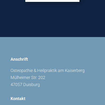
Anschrift
Osteopathie & Heilpraktik am Kaiserberg
Mülheimer Str. 202
47057 Duisburg
Kontakt